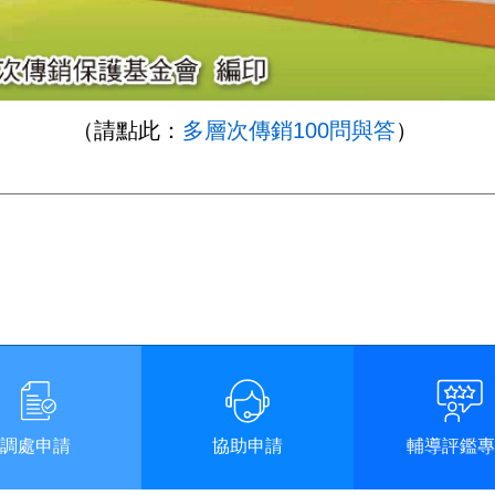
（請點此：
多層次傳銷100問與答
）
調處申請
協助申請
輔導評鑑專