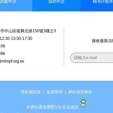
調處申請
協助申請
輔導評鑑專
台北市中山區復興北路150號3樓之3
2:30 13:30-17:30
接收最新活
636
096
@mlmpf.org.tw
隱私權政策
|
免責聲明
|
網站使用條款
本網站通過國際SSL安全認證