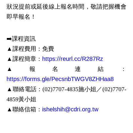
狀況提前或延後線上報名時間，敬請把握機會
即早報名！
➡️課程資訊
▲
課程費用：免費
▲
課程簡章
：
https://reurl.cc/R287Rz
▲
報名連結
：
https://forms.gle/PecsnbTWGV8ZHHaa8
▲
聯絡電話：(02)7707-4835施小姐／(02)7707-
4859黃小姐
▲
聯絡信箱
：
ishelshih@cdri.org.tw