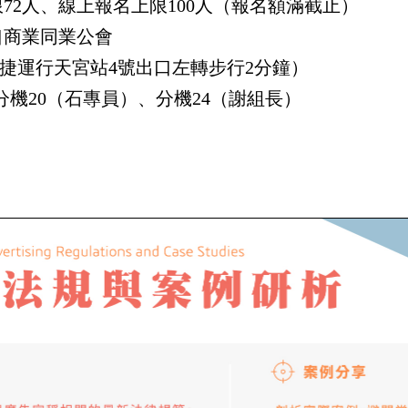
2人、線上報名上限100人（報名額滿截止）
商業同業公會
運行天宮站4號出口左轉步行2分鐘）
36分機20（石專員）、分機24（謝組長）