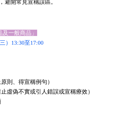
，避開常見宣稱誤區。
品及一般商品」
）13:30至17:00
）
原則、得宣稱例句）
止虛偽不實或引人錯誤或宣稱療效）
項