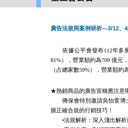
廣告法規與案例研析—3/12、4
依據公平會發布112年
81%），營業額約為709 億
（占總家數59%），營業額約為
★
熱銷商品的廣告宣稱應注意
傳保會特別邀請吳怡萱博
握正確合規的行銷技巧！
•
法規解析
：深入淺出解析