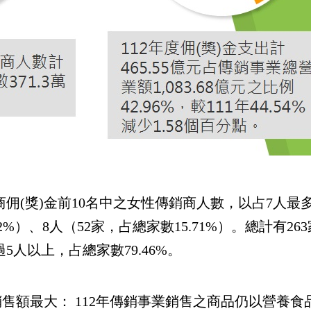
商佣(獎)金前10名中之女性傳銷商人數，以占7人最多（
62%）、8人（52家，占總家數15.71%）。總計有2
5人以上，占總家數79.46%。
售額最大： 112年傳銷事業銷售之商品仍以營養食品類