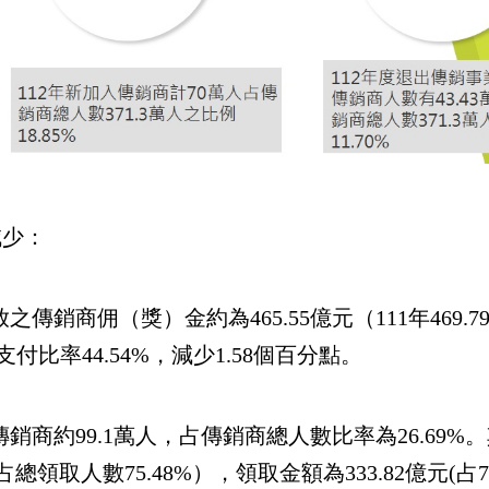
減少：
傳銷商佣（獎）金約為465.55億元（111年469.79
金支付比率44.54%，減少1.58個百分點。
傳銷商約99.1萬人，占傳銷商總人數比率為26.69%
總領取人數75.48%），領取金額為333.82億元(占71