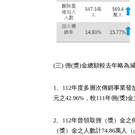
(三) 佣(獎)金總額較去年略為
1、112年度多層次傳銷事業發放之
元之42.96%，較111年佣(獎)
2、112年曾領取佣（獎）金之
（獎）金之人數計74.86萬人（占