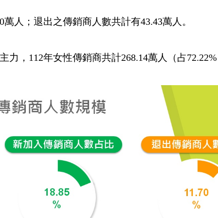
70萬人；退出之傳銷商人數共計有43.43萬人。
，112年女性傳銷商共計268.14萬人（占72.22