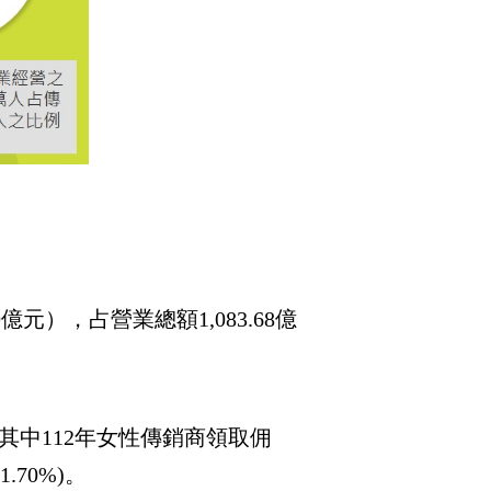
億元），占營業總額1,083.68億
。其中112年女性傳銷商領取佣
.70%)。