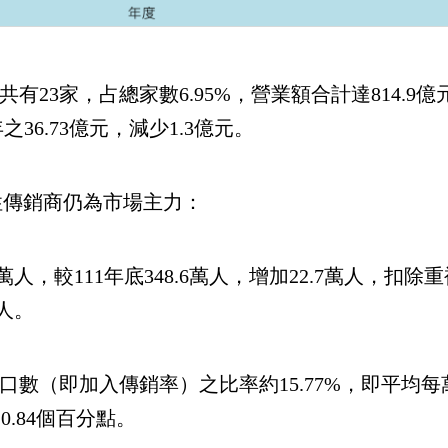
有23家，占總家數6.95%，營業額合計達814.9億
之36.73億元，減少1.3億元。
性傳銷商仍為市場主力：
.3萬人，較111年底348.6萬人，增加22.7萬人，
萬人。
數（即加入傳銷率）之比率約15.77%，即平均每萬
加0.84個百分點。