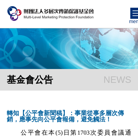
me
基金會公告
轉知【公平會新聞稿】：事業從事多層次傳
銷，應事先向公平會報備，避免觸法！
公平會在本(5)日第1703次委員會議通