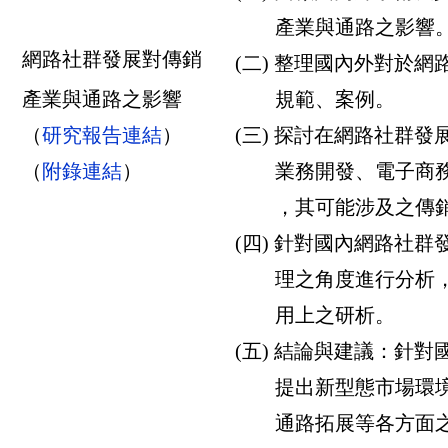
產業
與通路之影響
網路社群發展對傳銷
(二) 整理國內外對於
產
業與通路之影響
規範、
案例。
（
研究報告連結
）
(三) 探討在網路社群
（
附錄連結
）
業務開發、電子商務
，其可能涉及之傳銷
(四) 針對國內網路社
理之角度進行分析，
用上之研析。
(五) 結論與建議：針
提出新型態市場環境
通路拓展等各方面之新