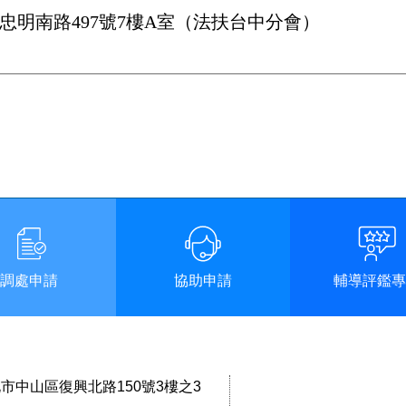
路497號7樓A室（法扶台中分會）
調處申請
協助申請
輔導評鑑專
台北市中山區復興北路150號3樓之3