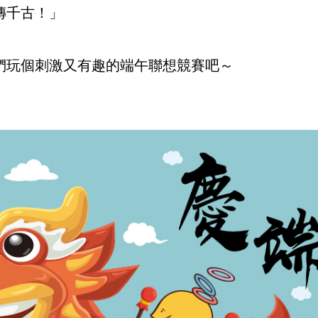
傳千古！」
們玩個刺激又有趣的端午聯想競賽吧～