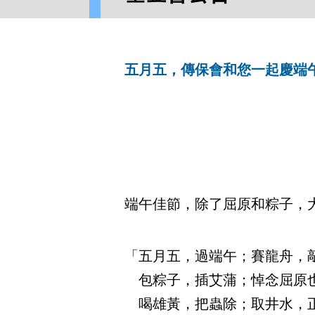
五月五，傳保會和您一起慶端
端午佳節，除了屈原和粽子，
「五月五，過端午；賽龍舟，
包粽子，插艾蒲；悼念屈原
喝雄黃，把蟲除；取井水，