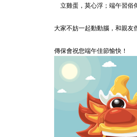
立雞蛋，莫心浮；端午習俗
大家不妨一起動動腦，和親友
傳保會祝您端午佳節愉快！