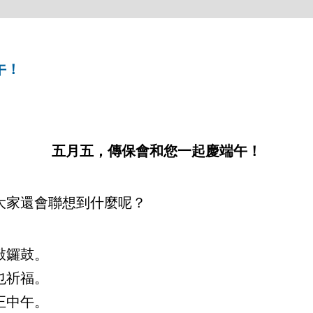
午！
五月五，傳保會和您一起慶端午！
大家還會聯想到什麼呢？
敲鑼鼓。
也祈福。
正中午。