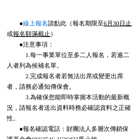
●
線上報名
請點此
（
報名期限至
6
月
30
日止
或
報名額滿截止
）
●注意事項：
1.每一事業單位至多二人報名，若逾二
人者列為候補名單。
2.完成報名者若無法出席或變更出席
者，請務必通知傳保會。
3.為確保您能即時掌握本活動的最新概
況，請報名者送出資料時務必確認資料之正確
性。
●報名確認電話：財團法人多層次傳銷保