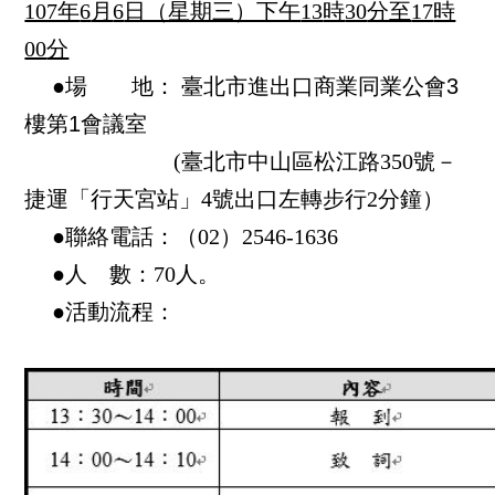
107年
6
月
6
日（星期三）下午
13
時
30
分至
17
時
00
分
●
場 地：
臺北市進出口商業同業公會3
樓第1會議室
(臺北市中山區松江路350號－
捷運「行天宮站」4號出口左轉步行2分鐘）
●聯絡電話：（02）2546-1636
●人 數：70人。
●活動流程：