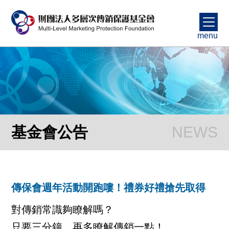
menu
基金會公告
傳保會週年活動開跑嘍！禮券好禮搶先取得
對傳銷常識夠瞭解嗎？
只要三分鐘，再多瞭解傳銷一點！