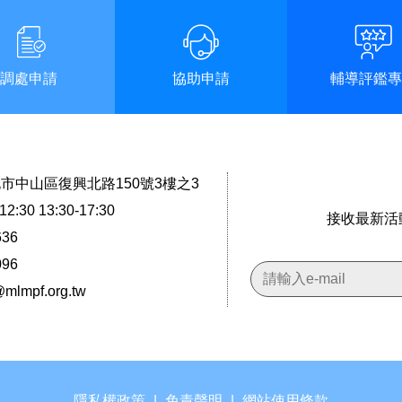
調處申請
協助申請
輔導評鑑專
台北市中山區復興北路150號3樓之3
2:30 13:30-17:30
接收最新活
636
096
@mlmpf.org.tw
隱私權政策
|
免責聲明
|
網站使用條款